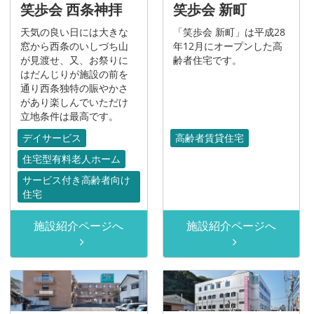
笑歩会 西条神拝
笑歩会 新町
天気の良い日には大きな
「笑歩会 新町」は平成28
窓から西条のいしづち山
年12月にオープンした高
が見渡せ、又、お祭りに
齢者住宅です。
はだんじりが施設の前を
通り西条独特の賑やかさ
があり楽しんでいただけ
立地条件は最高です。
デイサービス
高齢者賃貸住宅
住宅型有料老人ホーム
サービス付き高齢者向け
住宅
施設紹介ページへ
施設紹介ページへ