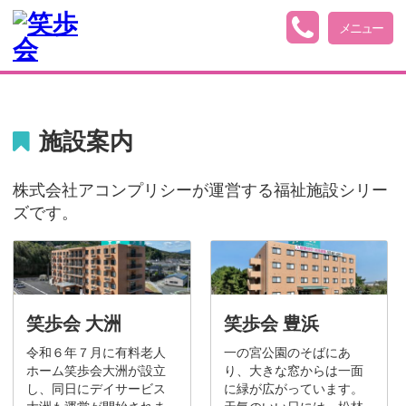
メニュー
施設案内
株式会社アコンプリシーが運営する福祉施設シリー
ズです。
笑歩会 大洲
笑歩会 豊浜
令和６年７月に有料老人
一の宮公園のそばにあ
ホーム笑歩会大洲が設立
り、大きな窓からは一面
し、同日にデイサービス
に緑が広がっています。