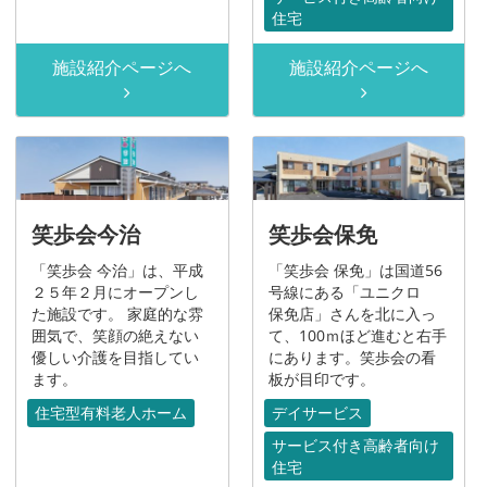
住宅
施設紹介ページへ
施設紹介ページへ
笑歩会今治
笑歩会保免
「笑歩会 今治」は、平成
「笑歩会 保免」は国道56
２５年２月にオープンし
号線にある「ユニクロ
た施設です。 家庭的な雰
保免店」さんを北に入っ
囲気で、笑顔の絶えない
て、100ｍほど進むと右手
優しい介護を目指してい
にあります。笑歩会の看
ます。
板が目印です。
住宅型有料老人ホーム
デイサービス
サービス付き高齢者向け
住宅