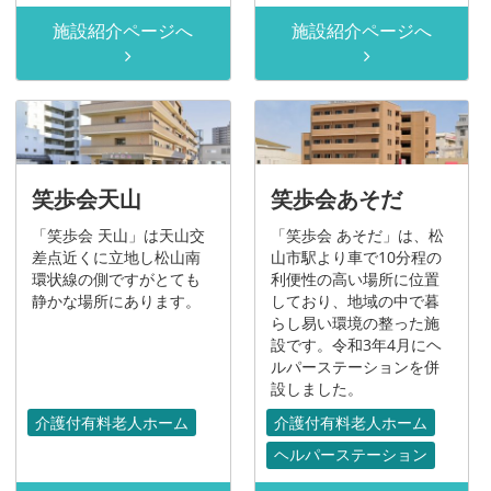
施設紹介ページへ
施設紹介ページへ
笑歩会天山
笑歩会あそだ
「笑歩会 天山」は天山交
「笑歩会 あそだ」は、松
差点近くに立地し松山南
山市駅より車で10分程の
環状線の側ですがとても
利便性の高い場所に位置
静かな場所にあります。
しており、地域の中で暮
らし易い環境の整った施
設です。令和3年4月にヘ
ルパーステーションを併
設しました。
介護付有料老人ホーム
介護付有料老人ホーム
ヘルパーステーション