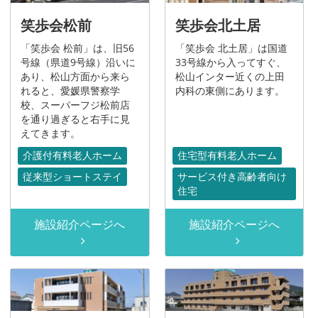
笑歩会松前
笑歩会北土居
「笑歩会 松前」は、旧56
「笑歩会 北土居」は国道
号線（県道9号線）沿いに
33号線から入ってすぐ、
あり、松山方面から来ら
松山インター近くの上田
れると、愛媛県警察学
内科の東側にあります。
校、スーパーフジ松前店
を通り過ぎると右手に見
えてきます。
介護付有料老人ホーム
住宅型有料老人ホーム
従来型ショートステイ
サービス付き高齢者向け
住宅
施設紹介ページへ
施設紹介ページへ