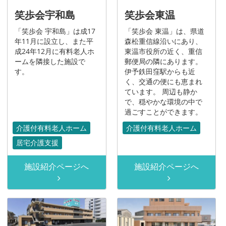
笑歩会宇和島
笑歩会東温
「笑歩会 宇和島」は成17
「笑歩会 東温」は、県道
年11月に設立し、また平
森松重信線沿いにあり、
成24年12月に有料老人ホ
東温市役所の近く、重信
ームを隣接した施設で
郵便局の隣にあります。
す。
伊予鉄田窪駅からも近
く、交通の便にも恵まれ
ています。 周辺も静か
で、穏やかな環境の中で
過ごすことができます。
介護付有料老人ホーム
介護付有料老人ホーム
居宅介護支援
施設紹介ページへ
施設紹介ページへ