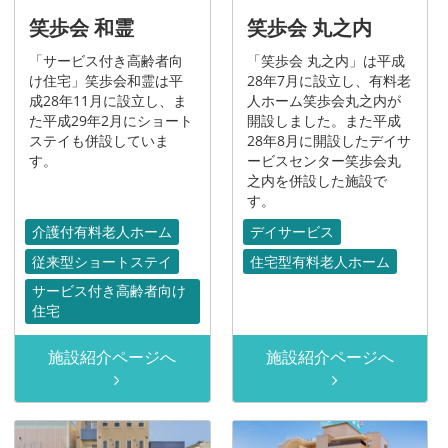
笑歩会 和霊
笑歩会 丸之内
「サービス付き高齢者向
「笑歩会 丸之内」は平成
け住宅」笑歩会和霊は平
28年7月に設立し、有料老
成28年11月に設立し、ま
人ホーム笑歩会丸之内が
た平成29年2月にショート
開設しました。また平成
ステイも併設していま
28年8月に開設したデイサ
す。
ービスセンター笑歩会丸
之内を併設した施設で
す。
介護付有料老人ホーム
デイサービス
従来型ショートステイ
住宅型有料老人ホーム
サービス付き高齢者向け
住宅
施設紹介ページへ
施設紹介ページへ