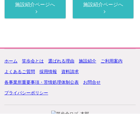
施設紹介ページへ
施設紹介ページへ
ホーム
笑歩会とは
選ばれる理由
施設紹介
ご利用案内
よくあるご質問
採用情報
資料請求
各事業所重要事項・苦情処理体制公表
お問合せ
プライバシーポリシー
本部
〒790-0952 愛媛県松山市朝生田町6丁目2-5
TEL 089-921-0201 FAX 089-921-0255
Copyright© Aconpricy Co.,Ltd.All Rights Reserved.